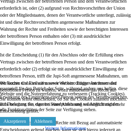
Vertrags zwischen der betroffenen Person und dem Verantwortlichen
erforderlich ist, oder (2) aufgrund von Rechtsvorschriften der Union
oder der Mitgliedstaaten, denen der Verantwortliche unterliegt, zulässig
ist und diese Rechtsvorschriften angemessene Maßnahmen zur
Wahrung der Rechte und Freiheiten sowie der berechtigten Interessen
der betroffenen Person enthalten oder (3) mit ausdrücklicher
Einwilligung der betroffenen Person erfolgt.
Ist die Entscheidung (1) für den Abschluss oder die Erfüllung eines
Vertrags zwischen der betroffenen Person und dem Verantwortlichen
erforderlich oder (2) erfolgt sie mit ausdrücklicher Einwilligung der
betroffenen Person, trifft die Jupi-Soft angemessene Maßnahmen, um
die Rechte und Freiheiten sowie die berechtigten Interessen der
Wir nutzen Cookies auf unserer Website. Einige von ihnen sind
essenziell für den Betrieb der Seite, während andere uns helfen, diese
betroffenen Person zu wahren, wozu mindestens das Recht auf
Website und die Nutzererfahrung zu verbessern (Tracking Cookies).
Erwirkung des Eingreifens einer Person seitens des Verantwortlichen,
Sie können selbst entscheiden, ob Sie die Cookies zulassen möchten.
auf Darlegung des eigenen Standpunkts und auf Anfechtung der
Bitte beachten Sie, dass bei einer Ablehnung womöglich nicht mehr
alle Funktionalitäten der Seite zur Verfügung stehen.
Entscheidung gehört.
Akzeptieren
Ablehnen
Möchte die betroffene Person Rechte mit Bezug auf automatisierte
Weitere Informationen
Entscheidungen geltend machen, kann sie sich hierzu jederzeit an