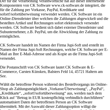
Der für die Verarbeitung Verantwortliche hat auf dieser Internetseite
Komponenten von CK Software www.ck-software.de integriert, die
für die Zahlung per Vorkasse, PayPal, Kreditkarte und
sofort!/sofortüberweisung verwendet werden. CK Software ist ein
Online-Dienstleister über welchen die Zahlungen abgewickelt und die
bestellten Artikel und Rechnungen sofort elektronisch versendet
werden. CK Software bedient sich dabei externer Dienstleister und
Subunternehmer, z.B. PayPal, um die Abwicklung der Zahlung zu
ermöglichen.
CK Software handelt im Namen der Firma Jupi-Soft und erstellt im
Namen der Firma Jupi-Soft Rechnungen, welche CK Software per E-
Mail an Ihre E-Mail-Adresse und als Kopie an die Firma Jupi-Soft
versendet.
Die Postanschrift von CK Software lautet CK Software & E-
Commerce, Carsten Künsken, Balsters Feld 14, 45721 Haltern am
See.
Wählt die betroffene Person während des Bestellvorgangs im Online-
Shop als Zahlungsmöglichkeit „Vorkasse/Überweisung“, „PayPal“,
„Kreditkarte“, „sofort!/sofortüberweisung“ aus, werden nach dem
Klick auf "Betrag in EUR kostenpflichtig verbindlich durchführen"
automatisiert Daten der betroffenen Person an CK Software
übermittelt. Mit der Auswahl dieser Zahlungsoption willigt die