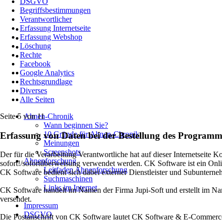
DSGVO
Begriffsbestimmungen
Verantwortlicher
Erfassung Internetseite
Erfassung Webshop
Löschung
Rechte
Facebook
Google Analytics
Rechtsgrundlage
Diverses
Alle Seiten
Ahnen-Chronik
Seite 5 von 11
Wann beginnen Sie?
10 Gründe für Ahnen-Chronik
Erfassung von Daten bei der Bestellung des Program
Meinungen
Screenshots
Der für die Verarbeitung Verantwortliche hat auf dieser Internetseite
Ahnenforschung
sofort!/sofortüberweisung verwendet werden. CK Software ist ein Onli
Leitfaden Ahnenforschung
CK Software bedient sich dabei externer Dienstleister und Subuntern
Suchmaschinen
Links im Internet
CK Software handelt im Namen der Firma Jupi-Soft und erstellt im N
versendet.
Impressum
DSGVO
Die Postanschrift von CK Software lautet CK Software & E-Commerce,