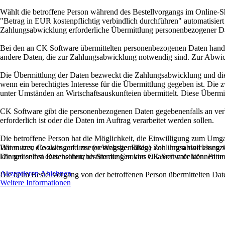
Wählt die betroffene Person während des Bestellvorgangs im Online-S
"Betrag in EUR kostenpflichtig verbindlich durchführen" automatisiert
Zahlungsabwicklung erforderliche Übermittlung personenbezogener Da
Bei den an CK Software übermittelten personenbezogenen Daten hand
andere Daten, die zur Zahlungsabwicklung notwendig sind. Zur Abwic
Die Übermittlung der Daten bezweckt die Zahlungsabwicklung und die
wenn ein berechtigtes Interesse für die Übermittlung gegeben ist. 
unter Umständen an Wirtschaftsauskunfteien übermittelt. Diese Übermit
CK Software gibt die personenbezogenen Daten gegebenenfalls an verb
erforderlich ist oder die Daten im Auftrag verarbeitet werden sollen.
Die betroffene Person hat die Möglichkeit, die Einwilligung zum Umg
Wir nutzen Cookies auf unserer Website. Einige von ihnen sind essenzi
Daten aus, die zwingend zur (vertragsgemäßen) Zahlungsabwicklung ve
können selbst entscheiden, ob Sie die Cookies zulassen möchten. Bitte
Die geltenden Datenschutzbestimmungen von CK Software können unte
Akzeptieren
Ablehnen
Die beim Bestellvorgang von der betroffenen Person übermittelten Dat
Weitere Informationen
Zurück
Weiter
Zurück